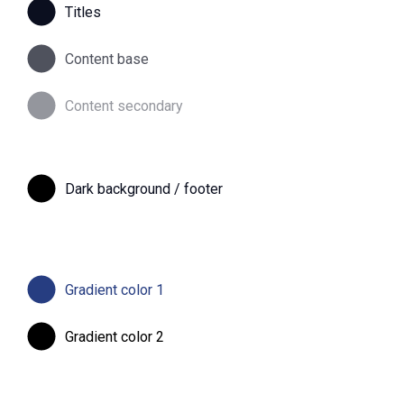
Titles
Content base
Content secondary
Dark background / footer
Gradient color 1
Gradient color 2