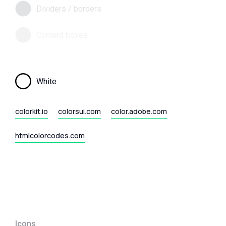
Dividers / borders
Content boxes
White
colorkit.io
colorsui.com
color.adobe.com
htmlcolorcodes.com
Icons